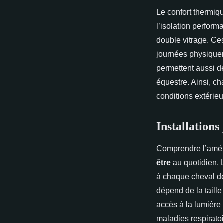
Le confort thermiq
l’isolation perform
double vitrage. Ces
journées physiquem
permettent aussi de
équestre. Ainsi, c
conditions extérieu
Installations
Comprendre l’aména
être
au quotidien. L
à chaque cheval de 
dépend de la taill
accès à la lumière 
maladies respiratoi