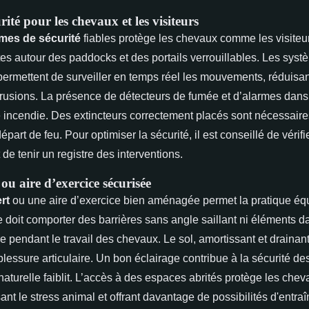
ité pour les chevaux et les visiteurs
mes de sécurité
fiables protège les chevaux comme les visite
tes autour des paddocks et des portails verrouillables. Les sys
permettent de surveiller en temps réel les mouvements, réduisant
ntrusions. La présence de détecteurs de fumée et d’alarmes dans
é incendie. Des extincteurs correctement placés sont nécessaire
épart de feu. Pour optimiser la sécurité, il est conseillé de vérif
t de tenir un registre des interventions.
u aire d’exercice sécurisée
rt
ou une aire d’exercice bien aménagée permet la pratique équ
re doit comporter des barrières sans angle saillant ni éléments 
re pendant le travail des chevaux. Le sol, amortissant et drainant,
lessure articulaire. Un bon éclairage contribue à la sécurité de
naturelle faiblit. L’accès à des espaces abrités protège les che
ant le stress animal et offrant davantage de possibilités d'entra