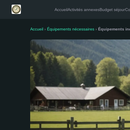
Accueil
Activités annexes
Budget séjour
Co
Accueil
›
Équipements nécessaires
›
Équipements ind