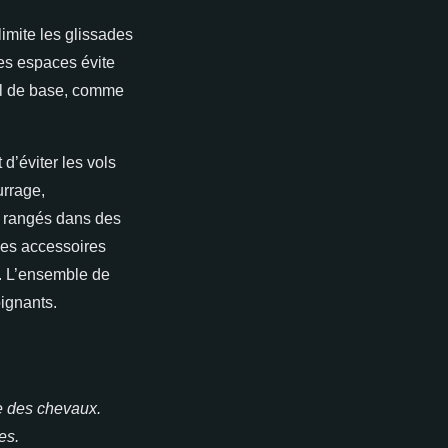
limite les glissades
ces espaces évite
el de base, comme
d’éviter les vols
urrage,
e rangés dans des
des accessoires
e. L’ensemble de
ignants.
re des chevaux.
es.