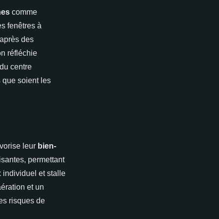
nes
comme
es fenêtres à
 après des
n réfléchie
 du centre
 que soient les
vorise leur
bien-
fisantes, permettant
individuel et stalle
ération et un
les risques de