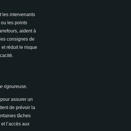
t les intervenants
 ou les points
rrefours, aident à
 les consignes de
et réduit le risque
cacité.
e rigoureuse.
pour assurer un
tent de prévoir la
certaines tâches
s et l’accès aux