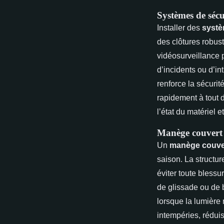
Systèmes de sécur
Installer des
systè
des clôtures robus
vidéosurveillance 
d’incidents ou d’i
renforce la sécurit
rapidement à tout d
l’état du matériel e
Manège couvert o
Un
manège couve
saison. La structu
éviter toute blessu
de glissade ou de b
lorsque la lumière 
intempéries, réduis