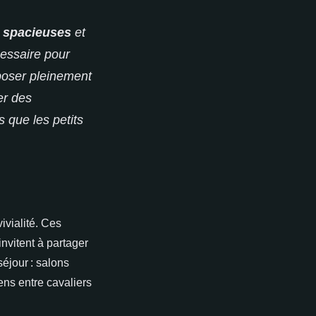
 spacieuses
et
essaire pour
eposer pleinement
er des
 que les petits
vialité. Ces
nvitent à partager
éjour : salons
ens entre cavaliers