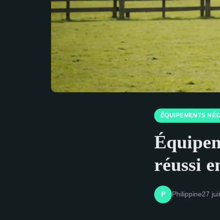
ÉQUIPEMENTS NÉ
Équipem
réussi e
Philippine
27 ju
P